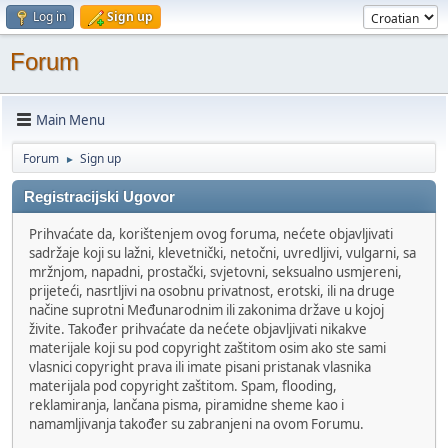
Log in
Sign up
Forum
Main Menu
Forum
Sign up
►
Registracijski Ugovor
Prihvaćate da, korištenjem ovog foruma, nećete objavljivati
sadržaje koji su lažni, klevetnički, netočni, uvredljivi, vulgarni, sa
mržnjom, napadni, prostački, svjetovni, seksualno usmjereni,
prijeteći, nasrtljivi na osobnu privatnost, erotski, ili na druge
načine suprotni Međunarodnim ili zakonima države u kojoj
živite. Također prihvaćate da nećete objavljivati nikakve
materijale koji su pod copyright zaštitom osim ako ste sami
vlasnici copyright prava ili imate pisani pristanak vlasnika
materijala pod copyright zaštitom. Spam, flooding,
reklamiranja, lančana pisma, piramidne sheme kao i
namamljivanja također su zabranjeni na ovom Forumu.