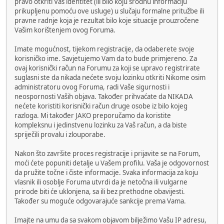
pravo otkriti Vaš identitet (ili bilo koju srodnu informaciju
prikupljenu pomoću ove usluge) u slučaju formalne pritužbe ili
pravne radnje koja je rezultat bilo koje situacije prouzročene
Vašim korištenjem ovog Foruma.
Imate mogućnost, tijekom registracije, da odaberete svoje
korisničko ime. Savjetujemo Vam da to bude primjereno. Za
ovaj korisnički račun na Forumu za koji se upravo registrirate
suglasni ste da nikada nećete svoju lozinku otkriti Nikome osim
administratoru ovog Foruma, radi Vaše sigurnosti i
neospornosti Vaših objava. Također prihvaćate da NIKADA
nećete koristiti korisnički račun druge osobe iz bilo kojeg
razloga. Mi također JAKO preporučamo da koristite
kompleksnu i jedinstvenu lozinku za Vaš račun, a da biste
spriječili provalu i zlouporabe.
Nakon što završite proces registracije i prijavite se na Forum,
moći ćete popuniti detalje u Vašem profilu. Vaša je odgovornost
da pružite točne i čiste informacije. Svaka informacija za koju
vlasnik ili osoblje Foruma utvrdi da je netočna ili vulgarne
prirode biti će uklonjena, sa ili bez prethodne obavijesti.
Također su moguće odgovarajuće sankcije prema Vama.
Imajte na umu da sa svakom objavom bilježimo Vašu IP adresu,