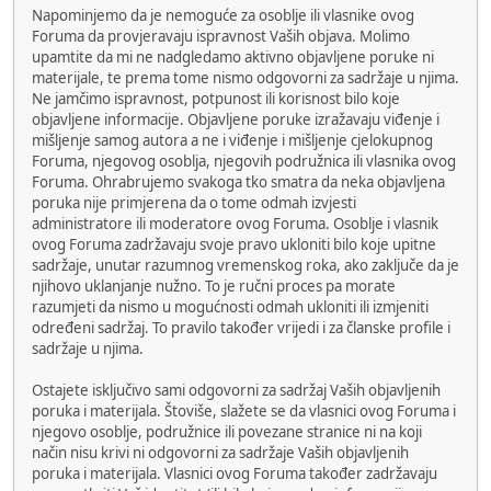
Napominjemo da je nemoguće za osoblje ili vlasnike ovog
Foruma da provjeravaju ispravnost Vaših objava. Molimo
upamtite da mi ne nadgledamo aktivno objavljene poruke ni
materijale, te prema tome nismo odgovorni za sadržaje u njima.
Ne jamčimo ispravnost, potpunost ili korisnost bilo koje
objavljene informacije. Objavljene poruke izražavaju viđenje i
mišljenje samog autora a ne i viđenje i mišljenje cjelokupnog
Foruma, njegovog osoblja, njegovih podružnica ili vlasnika ovog
Foruma. Ohrabrujemo svakoga tko smatra da neka objavljena
poruka nije primjerena da o tome odmah izvjesti
administratore ili moderatore ovog Foruma. Osoblje i vlasnik
ovog Foruma zadržavaju svoje pravo ukloniti bilo koje upitne
sadržaje, unutar razumnog vremenskog roka, ako zaključe da je
njihovo uklanjanje nužno. To je ručni proces pa morate
razumjeti da nismo u mogućnosti odmah ukloniti ili izmjeniti
određeni sadržaj. To pravilo također vrijedi i za članske profile i
sadržaje u njima.
Ostajete isključivo sami odgovorni za sadržaj Vaših objavljenih
poruka i materijala. Štoviše, slažete se da vlasnici ovog Foruma i
njegovo osoblje, podružnice ili povezane stranice ni na koji
način nisu krivi ni odgovorni za sadržaje Vaših objavljenih
poruka i materijala. Vlasnici ovog Foruma također zadržavaju