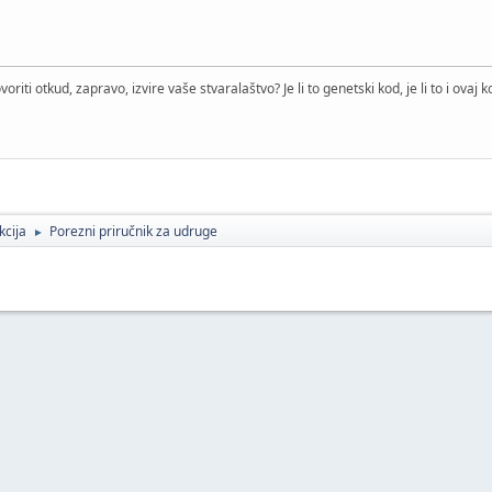
riti otkud, zapravo, izvire vaše stvaralaštvo? Je li to genetski kod, je li to i ovaj kori
kcija
Porezni priručnik za udruge
►