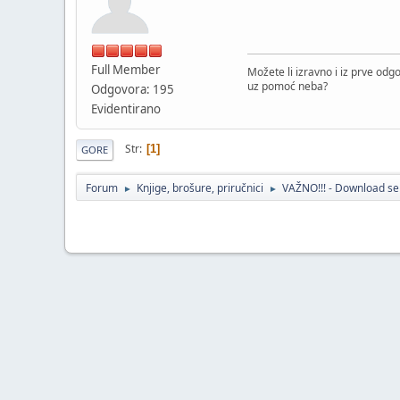
Full Member
Možete li izravno i iz prve odgovo
uz pomoć neba?
Odgovora: 195
Evidentirano
Str
1
GORE
Forum
Knjige, brošure, priručnici
VAŽNO!!! - Download se
►
►