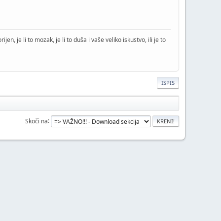
jen, je li to mozak, je li to duša i vaše veliko iskustvo, ili je to
ISPIS
Skoči na