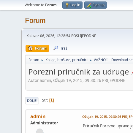
Welcome to
Forum
.
Log in
Sign up
Forum
Kolovoz 06, 2026, 12:28:54 POSLIJEPODNE
Forum
Traži
Forum
Knjige, brošure, priručnici
VAŽNO!!! - Download se
►
►
Porezni priručnik za udruge
Autor admin, Ožujak 19, 2015, 09:30:26 PRIJEPODNE
Str
1
DOLJE
admin
Ožujak 19, 2015, 09:30:26 PRIJ
Administrator
Priručnik Porezne uprave j