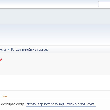
kcija
Porezni priručnik za udruge
►
EPODNE
e dostupan ovdje.
https://app.box.com/s/gt3nyig7oir2avt3qyw0