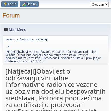
Log in
Sign up
Forum
Main Menu
Forum
Novosti
Natječaji
►
►
►
[Natječaji]Obavijest o održavanju virtualne informativne radionice
vezane uz poziv na dodjelu bespovratnih sredstava „Potpora
poduzećima za certifikaciju proizvoda i uvođenje sustava upravljanja“
(Referentni broj: PK.1.3.04)
[Natječaji]Obavijest o
održavanju virtualne
informativne radionice vezane
uz poziv na dodjelu bespovratnih
sredstava „Potpora poduzećima
za certifikaciju proizvoda i