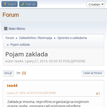
Log in
Sign up
Forum
Main Menu
Forum
Zakladništvo i filantropija
Općenito o zakladama
►
►
Pojam zaklada
►
Pojam zaklada
Autor tea44, Lipanj 27, 2014, 03:45:55 POSLIJEPODNE
Str
1
DOLJE
USER ACTIONS
tea44
Lipanj 27, 2014, 03:45:55 POSLIJEPODNE
#1
Zaklada je imovina, neproﬁtna organizacija sa svojstvom
pravne osobe, osnovana radi postizanja određene