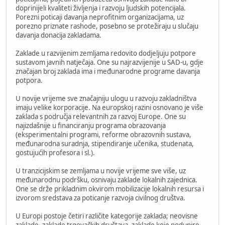
doprinijeli kvaliteti življenja i razvoju ljudskih potencijala.
Porezni poticaji davanja neproﬁtnim organizacijama, uz
porezno priznate rashode, posebno se protežiraju u slučaju
davanja donacija zakladama.
Zaklade u razvijenim zemljama redovito dodjeljuju potpore
sustavom javnih natječaja. One su najrazvijenije u SAD-u, gdje
značajan broj zaklada ima i međunarodne programe davanja
potpora.
U novije vrijeme sve značajniju ulogu u razvoju zakladništva
imaju velike korporacije. Na europskoj razini osnovano je više
zaklada s područja relevantnih za razvoj Europe. One su
najizdašnije u financiranju programa obrazovanja
(eksperimentalni programi, reforme obrazovnih sustava,
međunarodna suradnja, stipendiranje učenika, studenata,
gostujućih profesora i sl.).
U tranzicijskim se zemljama u novije vrijeme sve više, uz
međunarodnu podršku, osnivaju zaklade lokalnih zajednica.
One se drže prikladnim okvirom mobilizacije lokalnih resursa i
izvorom sredstava za poticanje razvoja civilnog društva.
U Europi postoje četiri različite kategorije zaklada; neovisne
zaklade, zaklade trgovačkih društava, zaklade koje podupire