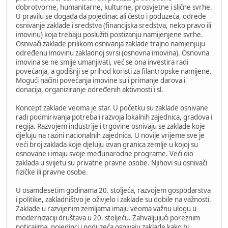
dobrotvorne, humanitarne, kulturne, prosvjetne i slične svrhe.
U pravilu se događa da pojedinac ali često i poduzeća, odrede
osnivanje zaklade i sredstva (financijska sredstva, neko pravo ili
imovinu) koja trebaju poslužiti postizanju namijenjene svrhe.
Osnivači zaklade prilikom osnivanja zaklade trajno namjenjuju
određenu imovinu zakladnoj svrsi (osnovna imovina). Osnovna
imovina se ne smije umanjivati, već se ona investira radi
povećanja, a godišnji se prihod koristi za filantropske namijene.
Mogući načini povećanja imovine su i primanje darova i
donacija, organiziranje određenih aktivnosti i sl.
Koncept zaklade veoma je star. U početku su zaklade osnivane
radi podmirivanja potreba i razvoja lokalnih zajednica, gradova i
regija. Razvojem industrije i trgovine osnivaju se zaklade koje
djeluju na razini nacionalnih zajednica. U novije vrijeme sve je
veći broj zaklada koje djeluju izvan granica zemlje u kojoj su
osnovane i imaju svoje međunarodne programe. Veći dio
zaklada u svijetu su privatne pravne osobe. Njihovi su osnivači
fizičke ili pravne osobe.
U osamdesetim godinama 20. stoljeća, razvojem gospodarstva
i politike, zakladništvo je oživjelo i zaklade su dobile na važnosti.
Zaklade u razvijenim zemljama imaju veoma važnu ulogu u
modernizaciji društava u 20. stoljeću. Zahvaljujući poreznim
poticajima, pojedinci i poduzeća osnivaju zaklade kako bi