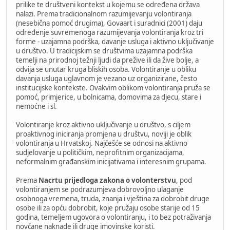
prilike te društveni kontekst u kojemu se određena država
nalazi. Prema tradicionalnom razumijevanju volontiranja
(nesebična pomoć drugima), Govaart i suradnici (2001) daju
određenje suvremenoga razumijevanja volontiranja kroz tri
forme - uzajamna podrška, davanje usluga i aktivno uključivanje
u društvo. U tradicijskim se društvima uzajamna podrška
temelji na prirodnoj težnji ljudi da prežive ili da žive bolje, a
odvija se unutar kruga bliskih osoba. Volontiranje u obliku
davanja usluga uglavnom je vezano uz organizirane, često
institucijske kontekste. Ovakvim oblikom volontiranja pruža se
pomoć, primjerice, u bolnicama, domovima za djecu, stare i
nemoćne i sl.
Volontiranje kroz aktivno uključivanje u društvo, s ciljem
proaktivnog iniciranja promjena u društvu, noviji je oblik
volontiranja u Hrvatskoj. Najčešće se odnosi na aktivno
sudjelovanje u političkim, neprofitnim organizacijama,
neformalnim građanskim inicijativama i interesnim grupama.
Prema
Nacrtu prijedloga zakona o volonterstvu
, pod
volontiranjem se podrazumjeva dobrovoljno ulaganje
osobnoga vremena, truda, znanja i vještina za dobrobit druge
osobe ili za opću dobrobit, koje pružaju osobe starije od 15
godina, temeljem ugovora o volontiranju, i to bez potraživanja
novčane naknade ili druge imovinske koristi.