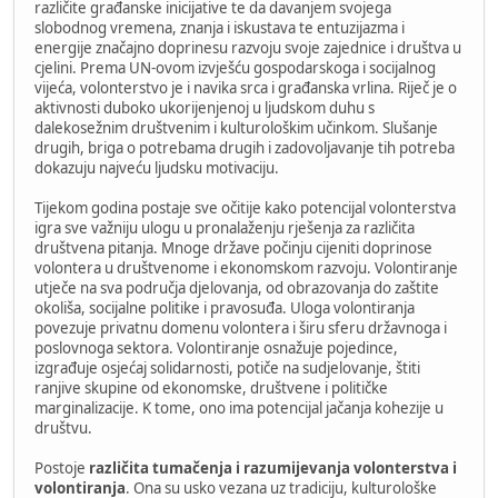
različite građanske inicijative te da davanjem svojega
slobodnog vremena, znanja i iskustava te entuzijazma i
energije značajno doprinesu razvoju svoje zajednice i društva u
cjelini. Prema UN-ovom izvješću gospodarskoga i socijalnog
vijeća, volonterstvo je i navika srca i građanska vrlina. Riječ je o
aktivnosti duboko ukorijenjenoj u ljudskom duhu s
dalekosežnim društvenim i kulturološkim učinkom. Slušanje
drugih, briga o potrebama drugih i zadovoljavanje tih potreba
dokazuju najveću ljudsku motivaciju.
Tijekom godina postaje sve očitije kako potencijal volonterstva
igra sve važniju ulogu u pronalaženju rješenja za različita
društvena pitanja. Mnoge države počinju cijeniti doprinose
volontera u društvenome i ekonomskom razvoju. Volontiranje
utječe na sva područja djelovanja, od obrazovanja do zaštite
okoliša, socijalne politike i pravosuđa. Uloga volontiranja
povezuje privatnu domenu volontera i širu sferu državnoga i
poslovnoga sektora. Volontiranje osnažuje pojedince,
izgrađuje osjećaj solidarnosti, potiče na sudjelovanje, štiti
ranjive skupine od ekonomske, društvene i političke
marginalizacije. K tome, ono ima potencijal jačanja kohezije u
društvu.
Postoje
različita tumačenja i razumijevanja volonterstva i
volontiranja
. Ona su usko vezana uz tradiciju, kulturološke