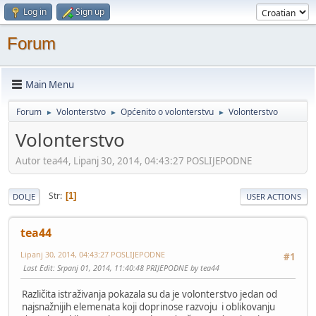
Log in
Sign up
Forum
Main Menu
Forum
Volonterstvo
Općenito o volonterstvu
Volonterstvo
►
►
►
Volonterstvo
Autor tea44, Lipanj 30, 2014, 04:43:27 POSLIJEPODNE
Str
1
DOLJE
USER ACTIONS
tea44
Lipanj 30, 2014, 04:43:27 POSLIJEPODNE
#1
Last Edit
: Srpanj 01, 2014, 11:40:48 PRIJEPODNE by tea44
Različita istraživanja pokazala su da je volonterstvo jedan od
najsnažnijih elemenata koji doprinose razvoju i oblikovanju