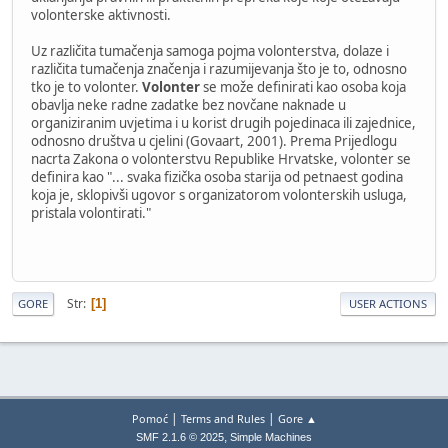
volonterske aktivnosti.
Uz različita tumačenja samoga pojma volonterstva, dolaze i
različita tumačenja značenja i razumijevanja što je to, odnosno
tko je to volonter.
Volonter
se može definirati kao osoba koja
obavlja neke radne zadatke bez novčane naknade u
organiziranim uvjetima i u korist drugih pojedinaca ili zajednice,
odnosno društva u cjelini (Govaart, 2001). Prema Prijedlogu
nacrta Zakona o volonterstvu Republike Hrvatske, volonter se
definira kao "... svaka fizička osoba starija od petnaest godina
koja je, sklopivši ugovor s organizatorom volonterskih usluga,
pristala volontirati."
Str
1
GORE
USER ACTIONS
|
|
Pomoć
Terms and Rules
Gore ▲
,
SMF 2.1.6 © 2025
Simple Machines