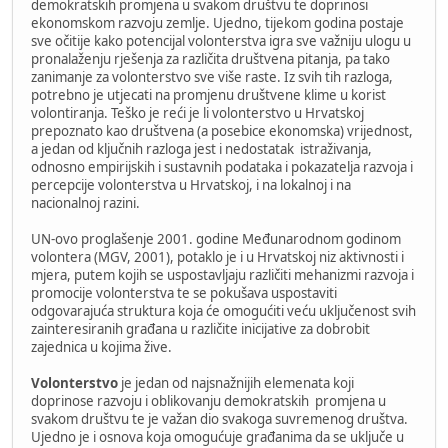
demokratskih promjena u svakom društvu te doprinosi
ekonomskom razvoju zemlje. Ujedno, tijekom godina postaje
sve očitije kako potencijal volonterstva igra sve važniju ulogu u
pronalaženju rješenja za različita društvena pitanja, pa tako
zanimanje za volonterstvo sve više raste. Iz svih tih razloga,
potrebno je utjecati na promjenu društvene klime u korist
volontiranja. Teško je reći je li volonterstvo u Hrvatskoj
prepoznato kao društvena (a posebice ekonomska) vrijednost,
a jedan od ključnih razloga jest i nedostatak istraživanja,
odnosno empirijskih i sustavnih podataka i pokazatelja razvoja i
percepcije volonterstva u Hrvatskoj, i na lokalnoj i na
nacionalnoj razini.
UN-ovo proglašenje 2001. godine Međunarodnom godinom
volontera (MGV, 2001), potaklo je i u Hrvatskoj niz aktivnosti i
mjera, putem kojih se uspostavljaju različiti mehanizmi razvoja i
promocije volonterstva te se pokušava uspostaviti
odgovarajuća struktura koja će omogućiti veću uključenost svih
zainteresiranih građana u različite inicijative za dobrobit
zajednica u kojima žive.
Volonterstvo
je jedan od najsnažnijih elemenata koji
doprinose razvoju i oblikovanju demokratskih promjena u
svakom društvu te je važan dio svakoga suvremenog društva.
Ujedno je i osnova koja omogućuje građanima da se uključe u