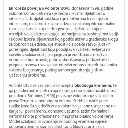
Europska povelja o volonterstvu
, donesena 1998. godine,
volonterski rad deﬁ nira sljedećim riječima: djelatnost u
interesu ljudi, djelatnost koja nije motivirana ﬁ nancijskim
interesom, djelatnost koja se odvija na lokalnoj i/ili nacionalnoj
razini, djelatnost koja je dragovoljna, djelatnost koja je
miroljubiva, djelatnost koja je utemeljena na osobnoj motivaciji
i slobodi izbora, djelatnost koja potiče aktivnu građansku ulogu
za dobrobit zajednice, djelatnost koja potiče razvoj ljudskih
potencijala, djelatnost koja poboljšava kvalitetu življenja na
načelima solidarnosti, traganje za predodžbama društva
nesigurne budućnosti, poticaj iskorištavanja poduzetničkih
prigoda, osnova razvoja partnerskih odnosa između sudionika
sistema blagostanja, poticaj samoorganiziranja ljudi pri
rješavanju problema.
Volonterstvo se vezuje i uz koncept
slobodnoga vremena
, te
ga pojedini autori deﬁ niraju ili opisuju kao slobodnu aktivnost
pojedinca. Stebbins (1996) povezuje volontiranje s ozbiljnim
provođenjem slobodnoga vremena. Stebbins ističe jasne
razlike između sljedećih vrsta volontiranja: ono usmjereno na
karijeru i povremeno, odnosno usputno, zatim formalno i
neformalno te profesionalno i neprofesionalno volontiranje.
Model ozbiljnog provođenja slobodnog vremena najviše
odgovara onim vrstama volontiranja klasiﬁ ciranim kao