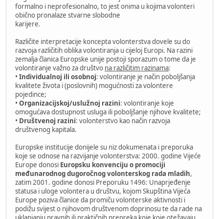
formalno i neprofesionalno, to jest onima u kojima volonteri
obično pronalaze stvarne slobodne
karijere.
Različite interpretacije koncepta volonterstva dovele su do
razvoja različitih oblika volontiranja u cijeloj Europi. Na razini
zemalja članica Europske unije postoji sporazum o tome da je
volontiranje važno za društvo
na različitim razinama
:
•
Individualnoj ili osobnoj
: volontiranje je način poboljšanja
kvalitete života i (poslovnih) mogućnosti za volontere
pojedince;
•
Organizacijskoj/uslužnoj razini
: volontiranje koje
omogućava dostupnost usluga ili poboljšanje njihove kvalitete;
•
Društvenoj razini
: volonterstvo kao način razvoja
društvenog kapitala.
Europske institucije donijele su niz dokumenata i preporuka
koje se odnose na razvijanje volonterstva: 2000. godine Vijeće
Europe donosi
Europsku konvenciju o promociji
međunarodnog dugoročnog volonterskog rada mladih
,
zatim 2001. godine donosi Preporuku 1496: Unaprjeđenje
statusa i uloge volontera u društvu, kojom Skupština Vijeća
Europe poziva članice da promiču volonterske aktivnosti i
podižu svijest o njihovom društvenom doprinosu te da rade na
uklanjanju pravnih ili praktičnih prepreka koje koje otežavaju