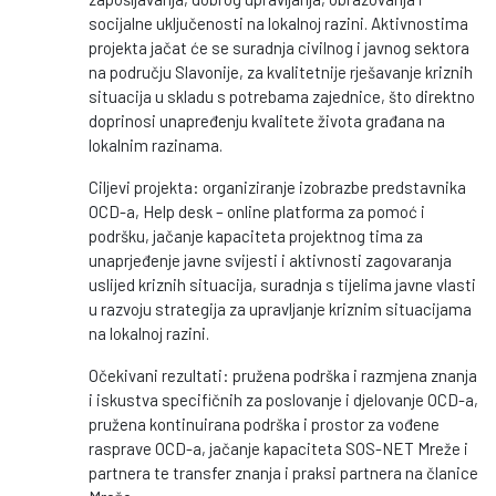
socijalne uključenosti na lokalnoj razini. Aktivnostima
projekta jačat će se suradnja civilnog i javnog sektora
na području Slavonije, za kvalitetnije rješavanje kriznih
situacija u skladu s potrebama zajednice, što direktno
doprinosi unapređenju kvalitete života građana na
lokalnim razinama.
Ciljevi projekta: organiziranje izobrazbe predstavnika
OCD-a, Help desk – online platforma za pomoć i
podršku, jačanje kapaciteta projektnog tima za
unaprjeđenje javne svijesti i aktivnosti zagovaranja
uslijed kriznih situacija, suradnja s tijelima javne vlasti
u razvoju strategija za upravljanje kriznim situacijama
na lokalnoj razini.
Očekivani rezultati: pružena podrška i razmjena znanja
i iskustva specifičnih za poslovanje i djelovanje OCD-a,
pružena kontinuirana podrška i prostor za vođene
rasprave OCD-a, jačanje kapaciteta SOS-NET Mreže i
partnera te transfer znanja i praksi partnera na članice