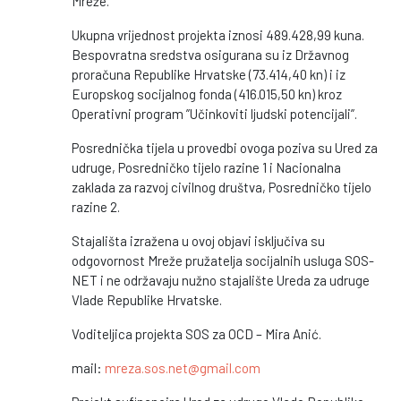
Mreže.
Ukupna vrijednost projekta iznosi 489.428,99 kuna.
Bespovratna sredstva osigurana su iz Državnog
proračuna Republike Hrvatske (73.414,40 kn) i iz
Europskog socijalnog fonda (416.015,50 kn) kroz
Operativni program ”Učinkoviti ljudski potencijali”.
Posrednička tijela u provedbi ovoga poziva su Ured za
udruge, Posredničko tijelo razine 1 i Nacionalna
zaklada za razvoj civilnog društva, Posredničko tijelo
razine 2.
Stajališta izražena u ovoj objavi isključiva su
odgovornost Mreže pružatelja socijalnih usluga SOS-
NET i ne održavaju nužno stajalište Ureda za udruge
Vlade Republike Hrvatske.
Voditeljica projekta SOS za OCD – Mira Anić.
mail:
mreza.sos.net@gmail.com