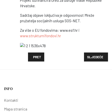
Projekt sufinancira Ured za udruge Vlade Republike
Hrvatske.
Sadržaj objave isključiva je odgovornost Mreže
pružatelja socijalnih usluga SOS-NET.
Za više o EU fondovima: www.esf.hr i
www.strukturnifondovi.hr
PRETHODNI ČLANAK: "NAJJAČA KARIKA - VOLONTIR
SLJEDEĆI ČLAN
PRET
SLJEDEĆE
INFO
Kontakti
Mapa stranica