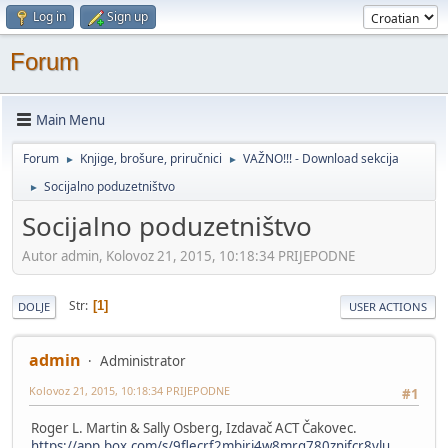
Log in
Sign up
Forum
Main Menu
Forum
Knjige, brošure, priručnici
VAŽNO!!! - Download sekcija
►
►
Socijalno poduzetništvo
►
Socijalno poduzetništvo
Autor admin, Kolovoz 21, 2015, 10:18:34 PRIJEPODNE
Str
1
DOLJE
USER ACTIONS
admin
Administrator
Kolovoz 21, 2015, 10:18:34 PRIJEPODNE
#1
Roger L. Martin & Sally Osberg, Izdavač ACT Čakovec.
https://app.box.com/s/9flecrf2mbjrj4w8mrq780znjfcr8ylu