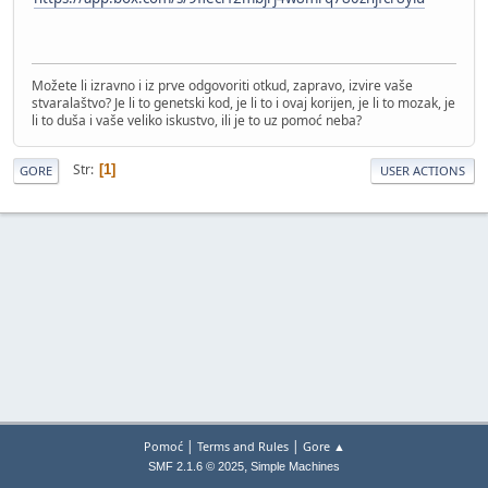
Možete li izravno i iz prve odgovoriti otkud, zapravo, izvire vaše
stvaralaštvo? Je li to genetski kod, je li to i ovaj korijen, je li to mozak, je
li to duša i vaše veliko iskustvo, ili je to uz pomoć neba?
Str
1
GORE
USER ACTIONS
|
|
Pomoć
Terms and Rules
Gore ▲
,
SMF 2.1.6 © 2025
Simple Machines