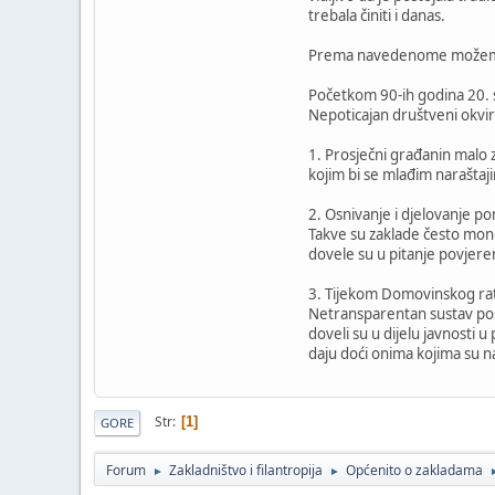
trebala činiti i danas.
Prema navedenome možemo zak
Početkom 90-ih godina 20. st
Nepoticajan društveni okvir
1. Prosječni građanin malo z
kojim bi se mlađim naraštaji
2. Osnivanje i djelovanje pon
Takve su zaklade često monop
dovele su u pitanje povjeren
3. Tijekom Domovinskog rata
Netransparentan sustav posl
doveli su u dijelu javnosti 
daju doći onima kojima su n
Str
1
GORE
Forum
Zakladništvo i filantropija
Općenito o zakladama
►
►