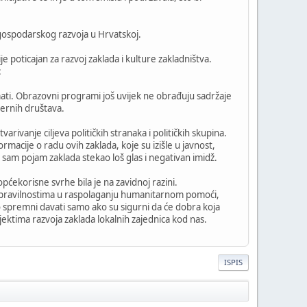
 gospodarskog razvoja u Hrvatskoj.
e poticajan za razvoj zaklada i kulture zakladništva.
:
imati. Obrazovni programi još uvijek ne obrađuju sadržaje
dernih društava.
arivanje ciljeva političkih stranaka i političkih skupina.
rmacije o radu ovih zaklada, koje su izišle u javnost,
i sam pojam zaklada stekao loš glas i negativan imidž.
ekorisne svrhe bila je na zavidnoj razini.
 nepravilnostima u raspolaganju humanitarnom pomoći,
to spremni davati samo ako su sigurni da će dobra koja
ektima razvoja zaklada lokalnih zajednica kod nas.
ISPIS