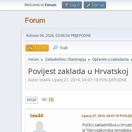
Welcome to
Forum
.
Log in
Sign up
Forum
Kolovoz 06, 2026, 03:06:56 PRIJEPODNE
Forum
Traži
Forum
Zakladništvo i filantropija
Općenito o zakladama
►
►
Povijest zaklada u Hrvatskoj
Autor tea44, Lipanj 27, 2014, 04:07:18 POSLIJEPODNE
Str
1
DOLJE
tea44
Lipanj 27, 2014, 04:07:18 POSL
Počeci zakladništva u Hrvats
je"Vjerozakonska zemaljska 