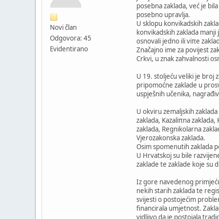
posebna zaklada, već je bi
posebno upravlja.
U sklopu konvikadskih zakla
Novi član
konvikadskih zaklada manji 
Odgovora: 45
osnovali jedno ili viπe zakla
Evidentirano
Značajno ime za povijest za
Crkvi, u znak zahvalnosti o
U 19. stoljeću veliki je bro
pripomoćne zaklade u prosvj
uspješnih učenika, nagrađiv
U okviru zemaljskih zaklada 
zaklada, Kazaliπna zaklada, 
zaklada, Regnikolarna zakla
Vjerozakonska zaklada.
Osim spomenutih zaklada post
U Hrvatskoj su bile razvije
zaklade te zaklade koje su d
Iz gore navedenog primjećuje
nekih starih zaklada te regi
svijesti o postojećim probl
financirala umjetnost. Zakla
vidljivo da je postojala trad