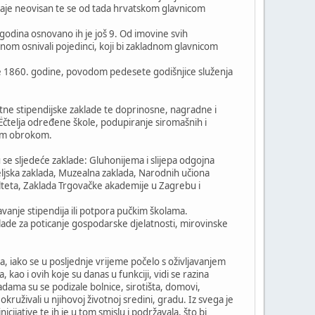
taje neovisan te se od tada hrvatskom glavnicom
 godina osnovano ih je još 9. Od imovine svih
nom osnivali pojedinci, koji bi zakladnom glavnicom
 je 1860. godine, povodom pedesete godišnjice služenja
vatne stipendijske zaklade te doprinosne, nagradne i
uËčtelja određene škole, podupiranje siromašnih i
lim obrokom.
 se sljedeće zaklade: Gluhonijema i slijepa odgojna
teljska zaklada, Muzealna zaklada, Narodnih učiona
ulteta, Zaklada Trgovačke akademije u Zagrebu i
avanje stipendija ili potpora pučkim školama.
lade za poticanje gospodarske djelatnosti, mirovinske
ta, iako se u posljednje vrijeme počelo s oživljavanjem
kao i ovih koje su danas u funkciji, vidi se razina
adama su se podizale bolnice, sirotišta, domovi,
ruživali u njihovoj životnoj sredini, gradu. Iz svega je
icijative te ih je u tom smislu i podržavala, što bi