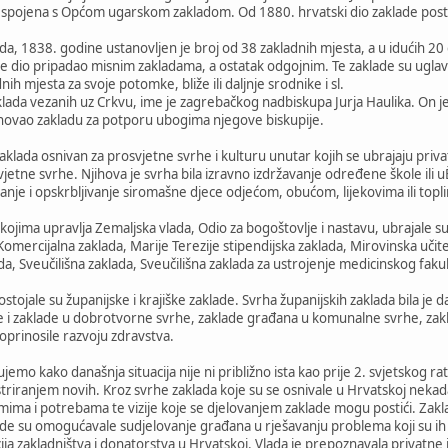
la spojena s Općom ugarskom zakladom. Od 1880. hrvatski dio zaklade pos
da, 1838. godine ustanovljen je broj od 38 zakladnih mjesta, a u idućih 20
je dio pripadao misnim zakladama, a ostatak odgojnim. Te zaklade su uglav
dnih mjesta za svoje potomke, bliže ili daljnje srodnike i sl.
klada vezanih uz Crkvu, ime je zagrebačkog nadbiskupa Jurja Haulika. On
snovao zakladu za potporu ubogima njegove biskupije.
j zaklada osnivan za prosvjetne svrhe i kulturu unutar kojih se ubrajaju pri
etne svrhe. Njihova je svrha bila izravno izdržavanje određene škole ili 
anje i opskrbljivanje siromašne djece odjećom, obućom, lijekovima ili top
kojima upravlja Zemaljska vlada, Odio za bogoštovlje i nastavu, ubrajale su
Komercijalna zaklada, Marije Terezije stipendijska zaklada, Mirovinska uči
da, Sveučilišna zaklada, Sveučilišna zaklada za ustrojenje medicinskog fak
ojale su županijske i krajiške zaklade. Svrha županijskih zaklada bila je d
ne i zaklade u dobrotvorne svrhe, zaklade građana u komunalne svrhe, zak
oprinosile razvoju zdravstva.
mo kako današnja situacija nije ni približno ista kao prije 2. svjetskog ra
striranjem novih. Kroz svrhe zaklada koje su se osnivale u Hrvatskoj nekada, 
emima i potrebama te vizije koje se djelovanjem zaklade mogu postići. Zakl
de su omogućavale sudjelovanje građana u rješavanju problema koji su ih ok
icija zakladništva i donatorstva u Hrvatskoj. Vlada je prepoznavala privatne in