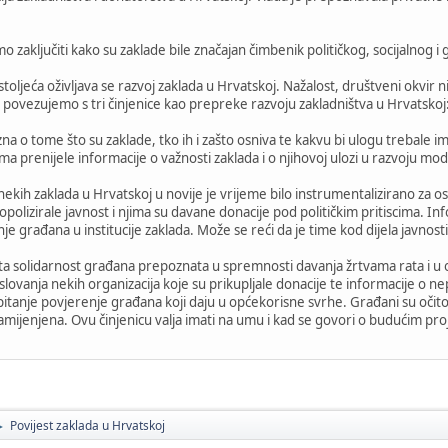
ljučiti kako su zaklade bile značajan čimbenik političkog, socijalnog i
oljeća oživljava se razvoj zaklada u Hrvatskoj. Nažalost, društveni okvir nij
 povezujemo s tri činjenice kao prepreke razvoju zakladništva u Hrvatskoj
na o tome što su zaklade, tko ih i zašto osniva te kakvu bi ulogu trebale 
ma prenijele informacije o važnosti zaklada i o njihovoj ulozi u razvoju mo
ekih zaklada u Hrvatskoj u novije je vrijeme bilo instrumentalizirano za ostv
olizirale javnost i njima su davane donacije pod političkim pritiscima. Info
je građana u institucije zaklada. Može se reći da je time kod dijela javnost
 solidarnost građana prepoznata u spremnosti davanja žrtvama rata i u opć
ovanja nekih organizacija koje su prikupljale donacije te informacije o
u pitanje povjerenje građana koji daju u općekorisne svrhe. Građani su oči
amijenjena. Ovu činjenicu valja imati na umu i kad se govori o budućim proj
Povijest zaklada u Hrvatskoj
►