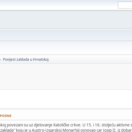
Povijest zaklada u Hrvatskoj
►
IJEPODNE
koj povezani su uz djelovanje Katoličke crkve. U 15. i 16. stoljeću aktivne s
zaklada" koju je u Austro-Ugarskoj Monarhiji osnovao car Josip II. iz dobar