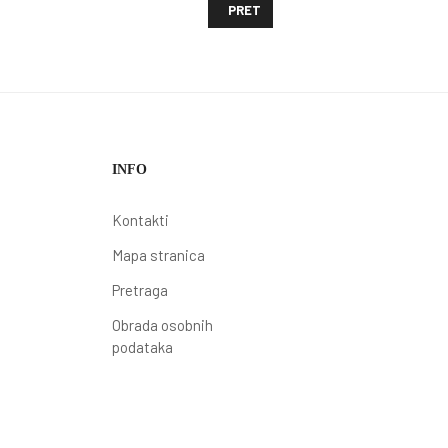
PRETHODNI ČLANAK: KORISNICI
PRET
INFO
Kontakti
Mapa stranica
Pretraga
Obrada osobnih
podataka