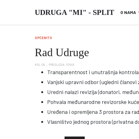
UDRUGA "MI" - SPLIT
O NAMA
OPĆENITO
Rad Udruge
KOL 09
PREGLEDA: 10545
Transparentnost i unutrašnja kontrola;
Vanjski upravni odbor (ugledni članovi 
Uredni nalazi revizija (donatori, među
Pohvala međunarodne revizorske kuće 
Uređena i opremljena 3 prostora za rad:
Vlasništvo jednog prostora (privatna d