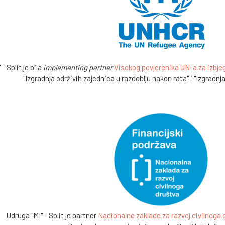
- Split je bila
implementing partner
Visokog povjerenika UN-a za izbjeg
"Izgradnja održivih zajednica u razdoblju nakon rata" i "Izgradnj
Udruga "MI" - Split je partner
Nacionalne zaklade za razvoj civilnoga