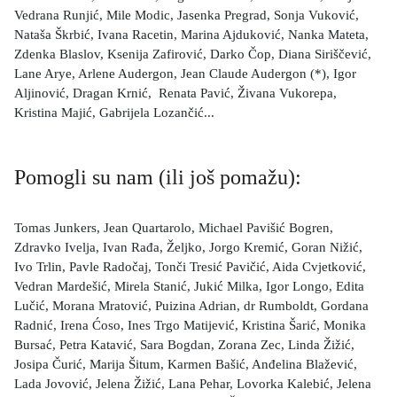
Vedrana Runjić, Mile Modic, Jasenka Pregrad, Sonja Vuković,
Nataša Škrbić, Ivana Racetin, Marina Ajduković, Nanka Mateta,
Zdenka Blaslov, Ksenija Zafirović, Darko Čop, Diana Siriščević,
Lane Arye, Arlene Audergon, Jean Claude Audergon (*), Igor
Aljinović, Dragan Krnić, Renata Pavić, Živana Vukorepa,
Kristina Majić, Gabrijela Lozančić...
Pomogli su nam (ili još pomažu):
Tomas Junkers, Jean Quartarolo, Michael Pavišić Bogren,
Zdravko Ivelja, Ivan Rađa, Željko, Jorgo Kremić, Goran Nižić,
Ivo Trlin, Pavle Radočaj, Tonči Tresić Pavičić, Aida Cvjetković,
Vedran Mardešić, Mirela Stanić, Jukić Milka, Igor Longo, Edita
Lučić, Morana Mratović, Puizina Adrian, dr Rumboldt, Gordana
Radnić, Irena Ćoso, Ines Trgo Matijević, Kristina Šarić, Monika
Bursać, Petra Katavić, Sara Bogdan, Zorana Zec, Linda Žižić,
Josipa Čurić, Marija Šitum, Karmen Bašić, Anđelina Blažević,
Lada Jovović, Jelena Žižić, Lana Pehar, Lovorka Kalebić, Jelena