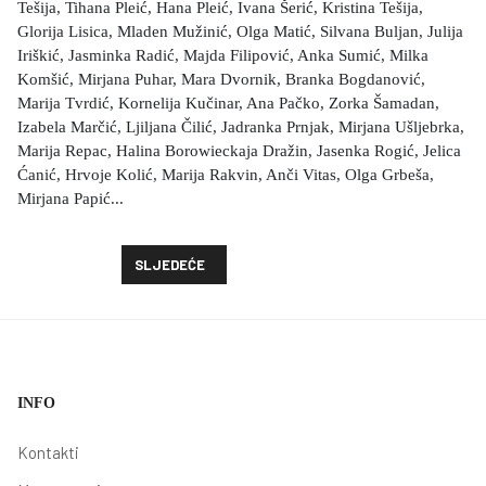
Tešija, Tihana Pleić, Hana Pleić, Ivana Šerić, Kristina Tešija,
Glorija Lisica, Mladen Mužinić, Olga Matić, Silvana Buljan, Julija
Iriškić, Jasminka Radić, Majda Filipović, Anka Sumić, Milka
Komšić, Mirjana Puhar, Mara Dvornik, Branka Bogdanović,
Marija Tvrdić, Kornelija Kučinar, Ana Pačko, Zorka Šamadan,
Izabela Marčić, Ljiljana Čilić, Jadranka Prnjak, Mirjana Ušljebrka,
Marija Repac, Halina Borowieckaja Dražin, Jasenka Rogić, Jelica
Ćanić, Hrvoje Kolić, Marija Rakvin, Anči Vitas, Olga Grbeša,
Mirjana Papić...
SLJEDEĆI ČLANAK: DJELATNICI
SLJEDEĆE
INFO
Kontakti