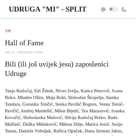
UDRUGA "MI" - SPLIT
TIM
Hall of Fame
KOL 16
PREGLEDA: 10706
Bili (ili još uvijek jesu) zaposlenici
Udruge
Tanja Radočaj, Edi Žitnik, Nives Ivelja, Katica Petrović, Ivana
Boko, Mladen Oštro, Maja Roki, Slobodan Škopelja, Stanka
Tandara, Goranka Tončić, Senka Pavišić Bogren, Vesna Tresić-
Pavičić, Andrej Mardešić, Milan Bijelić, Tea Marasović, Ivanka
Kovačić, Slobodanka Malović, Silvija Radočaj Perko, Rada
Mužinić, Duška Milinković, Milena Drlje, Marica Jozić, Sonja
Tusun, Daniela Vrdoljak, Ružica Opačak, Dana Jurman Jakus,