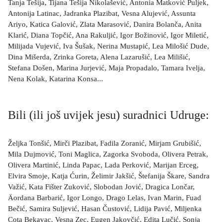
Tanja Tešija, Tijana Tešija Nikolašević, Antonia Matković Puljek,
Antonija Latinac, Jadranka Plazibat, Vesna Alujević, Assunta
Ariyo, Katica Galović, Zlata Marasović, Danira Bolanča, Anita
Klarić, Diana Topčić, Ana Rakuljić, Igor Božinović, Igor Miletić,
Milijada Vujević, Iva Šušak, Nerina Mustapić, Lea Milošić Dude,
Dina Mišerda, Zrinka Goreta, Alena Lazarušić, Lea Milišić,
Stefana Došen, Marina Jurjević, Maja Propadalo, Tamara Ivelja,
Nena Kolak, Katarina Konsa...
Bili (ili još uvijek jesu) suradnici Udruge:
Željka Tonšić, Mirči Plazibat, Fadila Zoranić, Mirjam Grubišić,
Mila Dujmović, Toni Maglica, Zagorka Svoboda, Olivera Petrak,
Olivera Martinić, Linda Papac, Lada Perković, Marijan Erceg,
Elvira Smoje, Katja Ćurin, Želimir Jakšić, Štefanija Škare, Sandra
Važić, Kata Fišter Zuković, Slobodan Jović, Dragica Lončar,
Äordana Barbarić, Igor Longo, Drago Lelas, Ivan Marin, Fuad
Bečić, Samira Suljević, Hasan Čustović, Lidija Pavić, Miljenka
Cota Bekavac, Vesna Zec, Eugen Jakovčić, Edita Lučić, Sonja