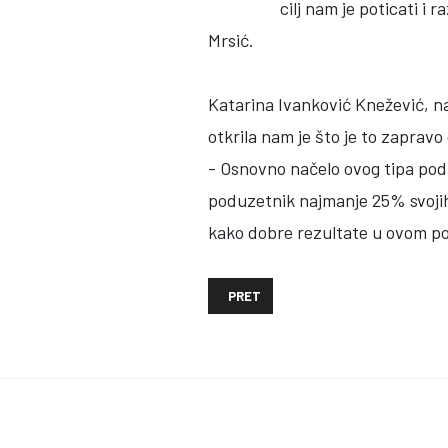
cilj nam je poticati i
Mrsić.
Katarina Ivanković Knežević, n
otkrila nam je što je to zaprav
- Osnovno načelo ovog tipa poduz
poduzetnik najmanje 25% svojih
kako dobre rezultate u ovom po
PRETHODNI ČLANAK: VOLONTIRANJE 
PRET