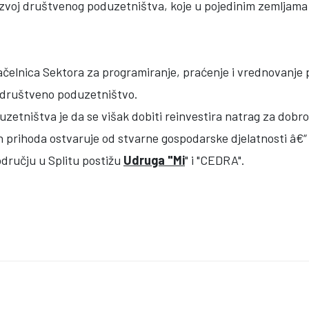
 razvoj društvenog poduzetništva, koje u pojedinim zemljam
ačelnica Sektora za programiranje, praćenje i vrednovanje 
o društveno poduzetništvo.
etništva je da se višak dobiti reinvestira natrag za dobrob
 prihoda ostvaruje od stvarne gospodarske djelatnosti â€“ 
dručju u Splitu postižu
Udruga "Mi
" i "CEDRA".
- PRILIKA ZA NOVE KOMPETENCIJE