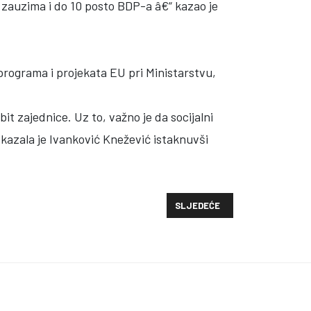
a zauzima i do 10 posto BDP-a â€“ kazao je
programa i projekata EU pri Ministarstvu,
it zajednice. Uz to, važno je da socijalni
kazala je Ivanković Knežević istaknuvši
SLJEDEĆI ČLANAK: ODRŽAN ED
SLJEDEĆE