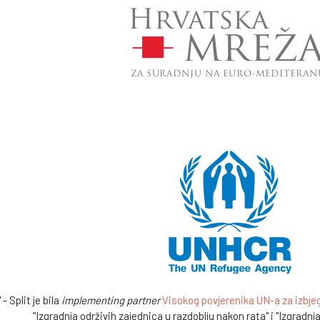
- Split je bila
implementing partner
Visokog povjerenika UN-a za izbjeg
"Izgradnja održivih zajednica u razdoblju nakon rata" i "Izgradnj