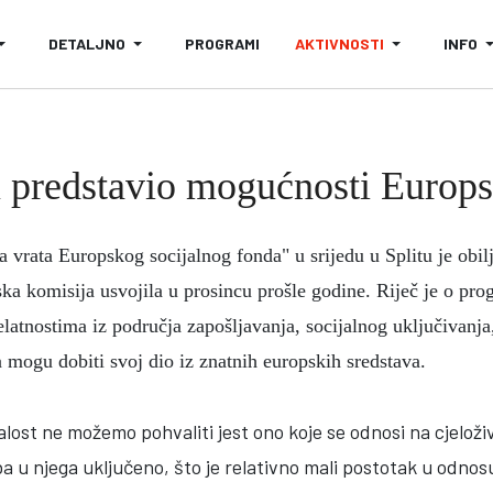
DETALJNO
PROGRAMI
AKTIVNOSTI
INFO
u predstavio mogućnosti Europ
vrata Europskog socijalnog fonda" u srijedu u Splitu je obi
pska komisija usvojila u prosincu prošle godine. Riječ je o pro
elatnostima iz područja zapošljavanja, socijalnog uključivanj
mogu dobiti svoj dio iz znatnih europskih sredstava.
lost ne možemo pohvaliti jest ono koje se odnosi na cjelož
ba u njega uključeno, što je relativno mali postotak u odno