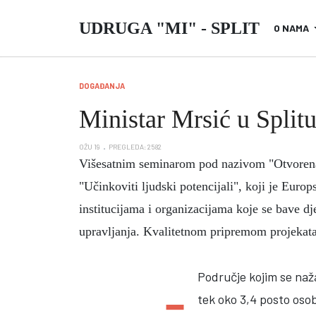
UDRUGA "MI" - SPLIT
O NAMA
DOGAĐANJA
Ministar Mrsić u Split
OŽU 19
PREGLEDA: 2582
Višesatnim seminarom pod nazivom "Otvorena 
"Učinkoviti ljudski potencijali", koji je Euro
institucijama i organizacijama koje se bave dj
upravljanja. Kvalitetnom pripremom projekata 
-
Područje kojim se naža
tek oko 3,4 posto oso