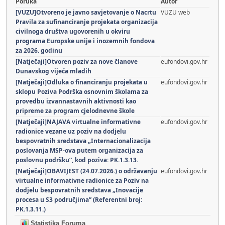
Poruka
Autor
[VUZU]Otvoreno je javno savjetovanje o Nacrtu
VUZU web
Pravila za sufinanciranje projekata organizacija
civilnoga društva ugovorenih u okviru
programa Europske unije i inozemnih fondova
za 2026. godinu
[Natječaji]Otvoren poziv za nove članove
eufondovi.gov.hr
Dunavskog vijeća mladih
[Natječaji]Odluka o financiranju projekata u
eufondovi.gov.hr
sklopu Poziva Podrška osnovnim školama za
provedbu izvannastavnih aktivnosti kao
pripreme za program cjelodnevne škole
[Natječaji]NAJAVA virtualne informativne
eufondovi.gov.hr
radionice vezane uz poziv na dodjelu
bespovratnih sredstava „Internacionalizacija
poslovanja MSP-ova putem organizacija za
poslovnu podršku”, kod poziva: PK.1.3.13.
[Natječaji]OBAVIJEST (24.07.2026.) o održavanju
eufondovi.gov.hr
virtualne informativne radionice za Poziv na
dodjelu bespovratnih sredstava „Inovacije
procesa u S3 područjima” (Referentni broj:
PK.1.3.11.)
Statistika Foruma