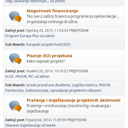
Odg: Osnivanje neformaln...
od
admin
Mogućnosti financiranja
Tko sve (i zašto) financira programe/projekte/akcije...
organizacija civilnoga društva
Zadnji post:
Siječanj 23, 2015, 11:55:53 PRIJEPODNE
Program Europa Plus
od
admin
Sub-Boards
Europski socijalni fond (ESF)
Pisanje (EU) projekata
Kako napisati projekt?
Zadnji post:
Studeni 26, 2014, 10:10:22 PRIJEPODNE
ECAS, PADOR, PIC
od
admin
Sub-Boards
Izrada proračuna (Budžeta)
Logička matrica
PADOR
Partnerstvo
Sufinanciranje
Upravljanje projektnim ciklusom
Praćenje i izvještavanje projektnih aktivnosti
Praćenje i vrednovanje (monitoring i evaluacija) i
izvještavanje
Zadnji post:
Srpanj 04, 2014, 11:05:59 PRIJEPODNE
Obaveze izvještavanja
od
tea44