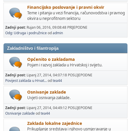
Financijsko poslovanje i pravni okvir
Teme i pitanja u vezi financija, računovodstva i pravnog
okvira u neprofitnom sektoru
Zadnji post:
Rujan 06, 2016, 09:08:48 PRIJEPODNE
Odg: Udruga i podružnice
od
admin
Zakladništvo i filantropija
Općenito o zakladama
Pojam i razvoj zaklada u Hrvatskoj i svijetu.
Zadnji post:
Lipanj 27, 2014, 04:07:18 POSLIJEPODNE
Povijest zaklada u Hrvat...
od
tea44
Osnivanje zaklade
Uvjeti osnivanja zaklade.
Zadnji post:
Lipanj 27, 2014, 04:49:12 POSLIJEPODNE
Osnivanje zaklade
od
tea44
Zaklada lokalne zajednice
Prikupljanje sredstava i njihovo usmjeravanje u