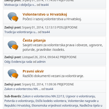
Zadnji post:
Srpanj 01, 2014, 11:14:00 PRIJEPODNE
Motivacija i obilježja v...
od
tea44
Volonterstvo u Hrvatskoj
Počeci i razvoj volonterstva u Hrvatskoj.
Zadnji post:
Srpanj 01, 2014, 12:13:13 POSLIJEPODNE
Tradicija volontiranja u...
od
tea44
Česta pitanja
Savjeti vezani za volonterska prava i obveze, ugovore,
potvrde, pravilnike i kodeks.
Zadnji post:
Listopad 26, 2014, 09:04:42 PRIJEPODNE
Odg: Evidencija rada
od
admin
Pravni okvir
Različiti dokumenti vezani za volontiranje.
Zadnji post:
Srpanj 02, 2014, 11:09:36 PRIJEPODNE
Zakon o volonterstvu NN ...
od
tea44
Sub-Boards
Zakon o volonterstvu NN 22/13
Ugovor o volontiranju
Potvrda o volontiranju
Etički kodeks volontera
Volonterske nagrade u
Republici Hrvatskoj
Ekonomska vrijednost volontiranja
Nadležna tijela u